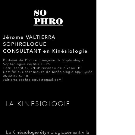
Jérome VALTIERRA
SOPHROLOGUE
CONSULTANT en Kinésiologie
Diplomé de l'Ecole Française de Sophrologie
Sophrologue certifié FEPS
Titre inscrit au RNCP reconnu de niveau III
Certifié aux techniques de Kinésiologie appliquée
06 22 82 60 10
valtierra.sophrologue@gmail.com
LA KINESIOLOGIE
La Kinésiologie étymologiquement « la