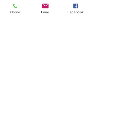
Phone
Email
Facebook
Contact
1, Grand'rue
34560 Poussan, France
Tél : 06 22 82 60 10
valtierra.sophrologue@gmail.com