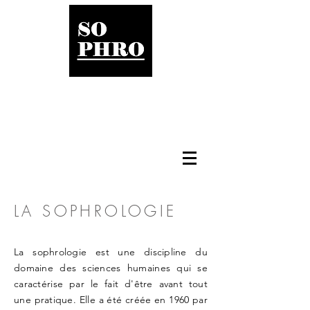
Jérome VALTIERRA
SOPHROLOGUE
CONSULTANT en Kinésiologie
Diplomé de l'Ecole Française de Sophrologie
Sophrologue certifié FEPS
Titre inscrit au RNCP reconnu de niveau III
Certifié aux techniques de Kinésiologie appliquée
06 22 82 60 10
valtierra.sophrologue@gmail.com
LA SOPHROLOGIE
La sophrologie est une discipline du
domaine des sciences humaines qui se
caractérise par le fait d'être avant tout
une pratique. Elle a été créée en 1960 par